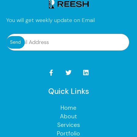
You will get weekly update on Email
Send
Quick Links
Home
About
Services
Portfolio