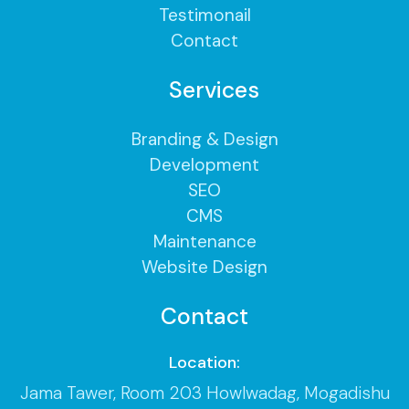
Testimonail
Contact
Services
Branding & Design
Development
SEO
CMS
Maintenance
Website Design
Contact
Location:
Jama Tawer, Room 203 Howlwadag, Mogadishu