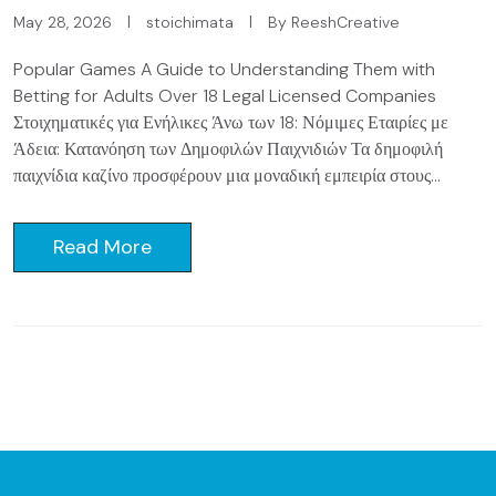
May 28, 2026
stoichimata
By
ReeshCreative
Popular Games A Guide to Understanding Them with
Betting for Adults Over 18 Legal Licensed Companies
Στοιχηματικές για Ενήλικες Άνω των 18: Νόμιμες Εταιρίες με
Άδεια: Κατανόηση των Δημοφιλών Παιχνιδιών Τα δημοφιλή
παιχνίδια καζίνο προσφέρουν μια μοναδική εμπειρία στους...
Read More