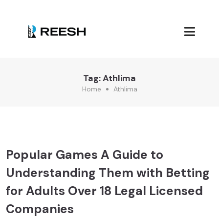
Tag:
Athlima
Home
Athlima
Popular Games A Guide to
Understanding Them with Betting
for Adults Over 18 Legal Licensed
Companies