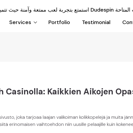
Services
Portfolio
Testimonial
Con
h Casinolla: Kaikkien Aikojen Op
vusto, joka tarjoaa laajan valikoiman kolikkopelejä ja muita jänn
iitä erinomaisen vaihtoehdon niin uusille pelaajille kuin kokenee