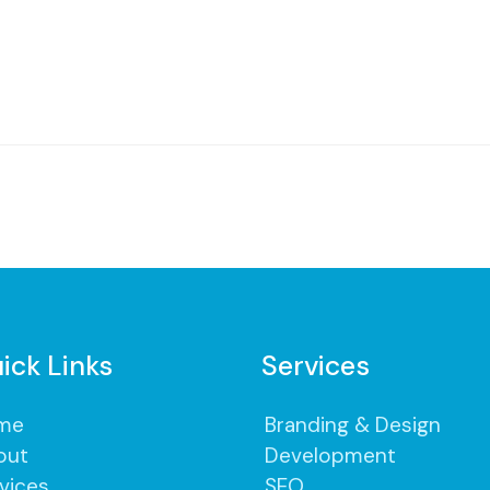
ick Links
Services
me
Branding & Design
out
Development
vices
SEO