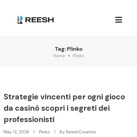
Tag:
Plinko
Home
Plinko
Strategie vincenti per ogni gioco
da casinò scopri i segreti dei
professionisti
May 12, 2026
Plinko
By
ReeshCreative