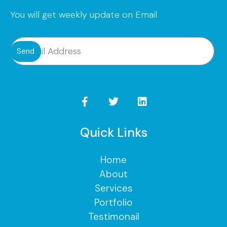
You will get weekly update on Email
Send
Quick Links
Home
About
Services
Portfolio
Testimonail